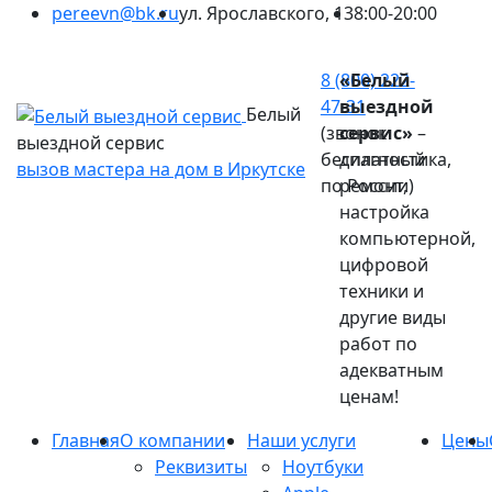
pereevn@bk.ru
ул. Ярославского, 13
8:00-20:00
Ваш город:
Иркутск
8 (800) 222-
«Белый
47-31
выездной
Белый
(звонок
сервис»
–
выездной сервис
бесплатный
диагностика,
вызов мастера на дом в Иркутске
по России)
ремонт,
настройка
компьютерной,
цифровой
техники и
другие виды
работ по
адекватным
ценам!
Главная
О компании
Наши услуги
Цены
Реквизиты
Ноутбуки