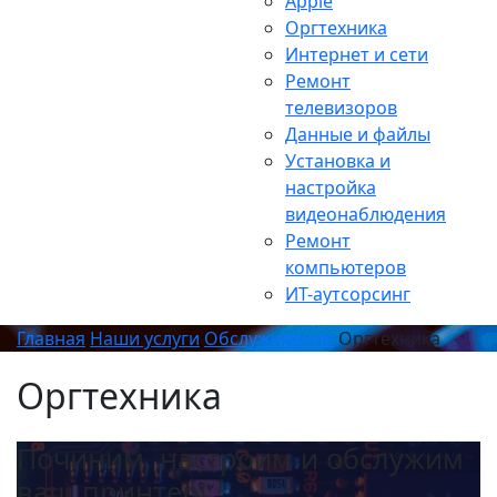
Apple
Оргтехника
Интернет и сети
Ремонт
телевизоров
Данные и файлы
Установка и
настройка
видеонаблюдения
Ремонт
компьютеров
ИТ-аутсорсинг
Главная
Наши услуги
Обслуживание
Оргтехника
Оргтехника
Починим, настроим и обслужим
ваш принтер!