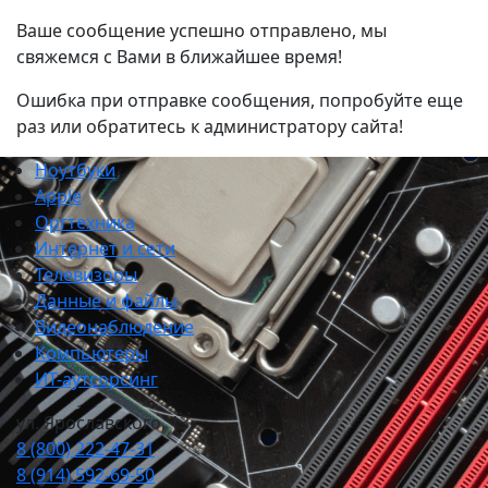
Ваше сообщение успешно отправлено, мы
свяжемся с Вами в ближайшее время!
Ошибка при отправке сообщения, попробуйте еще
раз или обратитесь к администратору сайта!
Ноутбуки
Apple
Оргтехника
Интернет и сети
Телевизоры
Данные и файлы
Видеонаблюдение
Компьютеры
ИТ-аутсорсинг
ул. Ярославского, 13
8 (800) 222-47-31
8 (914) 592-69-50