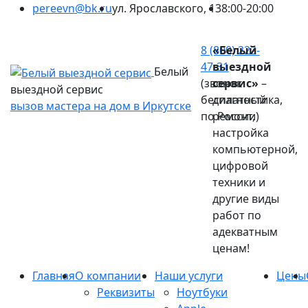
pereevn@bk.ru
ул. Ярославского, 13
8:00-20:00
Ваш город:
Иркутск
8 (800) 222-
«Белый
47-31
выездной
Белый
(звонок
сервис»
–
выездной сервис
бесплатный
диагностика,
вызов мастера на дом в Иркутске
по России)
ремонт,
настройка
компьютерной,
цифровой
техники и
другие виды
работ по
адекватным
ценам!
Главная
О компании
Наши услуги
Цены
Реквизиты
Ноутбуки