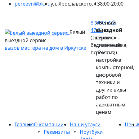
pereevn@bk.ru
ул. Ярославского, 13
8:00-20:00
Ваш город:
Иркутск
8 (800) 222-
«Белый
47-31
выездной
Белый
(звонок
сервис»
–
выездной сервис
бесплатный
диагностика,
вызов мастера на дом в Иркутске
по России)
ремонт,
настройка
компьютерной,
цифровой
техники и
другие виды
работ по
адекватным
ценам!
Главная
О компании
Наши услуги
Цены
Реквизиты
Ноутбуки