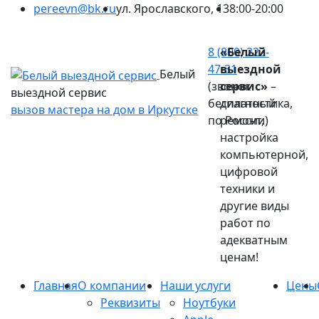
pereevn@bk.ru
ул. Ярославского, 13
8:00-20:00
Ваш город:
Иркутск
8 (800) 222-
«Белый
47-31
выездной
Белый
(звонок
сервис»
–
выездной сервис
бесплатный
диагностика,
вызов мастера на дом в Иркутске
по России)
ремонт,
настройка
компьютерной,
цифровой
техники и
другие виды
работ по
адекватным
ценам!
Главная
О компании
Наши услуги
Цены
Реквизиты
Ноутбуки