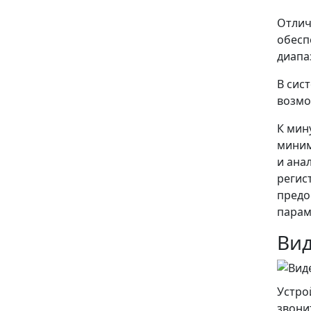
Отлич
обесп
диапа
В сис
возмо
К мин
миним
и ана
регис
предо
парам
Вид
Устро
звони