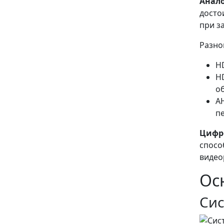
Анал
досто
при з
Разно
H
H
о
A
пе
Цифр
спосо
видео
Ос
Си