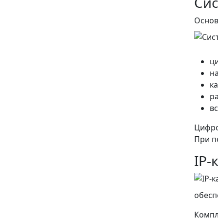
Сис
Основ
ц
н
к
р
в
Цифро
При п
IP-
обесп
Компл