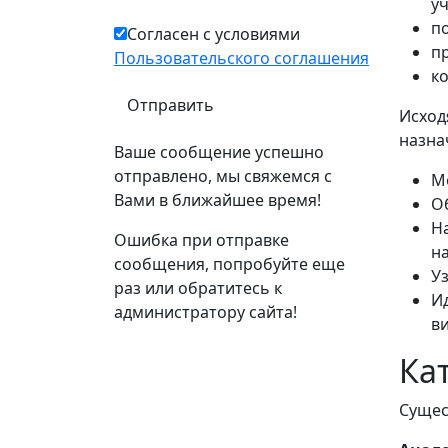
у
по
Согласен с условиями
п
Пользовательского соглашения
к
Исход
назна
Ваше сообщение успешно
отправлено, мы свяжемся с
М
Вами в ближайшее время!
О
Н
Ошибка при отправке
н
сообщения, попробуйте еще
У
раз или обратитесь к
И
администратору сайта!
в
Ка
Сущес