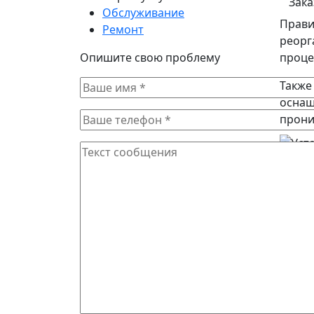
Зака
Обслуживание
Прави
Ремонт
реорг
Опишите свою проблему
проце
Также
оснащ
прони
Прежд
опред
где б
также
Чаще 
к
и 
ф