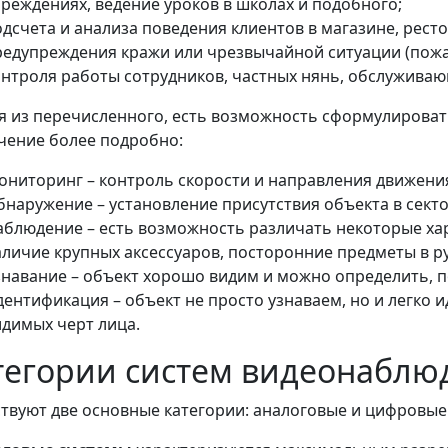
чреждениях, ведение уроков в школах и подобного;
дсчета и анализа поведения клиентов в магазине, ресто
редупреждения кражи или чрезвычайной ситуации (пожа
онтроля работы сотрудников, частных нянь, обслуживаю
я из перечисленного, есть возможность сформулироват
чение более подробно:
ониторинг – контроль скорости и направления движени
бнаружение – установление присутствия объекта в сект
аблюдение – есть возможность различать некоторые ха
аличие крупных аксессуаров, посторонние предметы в ру
знавание – объект хорошо видим и можно определить, п
дентификация – объект не просто узнаваем, но и легко
идимых черт лица.
тегории систем видеонаблю
твуют две основные категории: аналоговые и цифровые