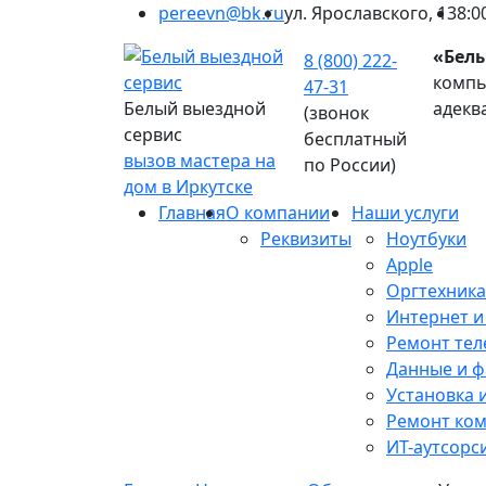
pereevn@bk.ru
ул. Ярославского, 13
8:0
«Бел
8 (800) 222-
компь
47-31
Белый выездной
адекв
(звонок
сервис
бесплатный
вызов мастера на
по России)
дом в Иркутске
Главная
О компании
Наши услуги
Реквизиты
Ноутбуки
Apple
Оргтехника
Интернет и
Ремонт тел
Данные и 
Установка 
Ремонт ко
ИТ-аутсорс