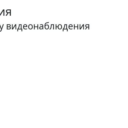
ия
му видеонаблюдения