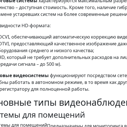
оговые системы
характеризуются максимальным разреш
инство – доступная стоимость. Кроме того, наличие ги
амене устаревших систем на более современные решени
видности HD-формата:
DCVI, обеспечивающий автоматическую коррекцию виде
DTVI, предоставляющий качественное изображение даж
борудования среднего и низкого качества;
HD, который не требует дополнительных расходов на ли
редачи сигнала – до 500 м).
овые видеосистемы
функционируют посредством сете
бны работать в автономном режиме, в то время как дру
регистратору для полноценной работы.
новные типы видеонаблюде
стемы для помещений
Предназначены для мониторинга вн