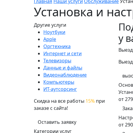
Главная
Наши услуги
Обслуживание
Уста
Установка и нас
По
Другие услуги
Ноутбуки
у в
Apple
Оргтехника
Выезд
Интернет и сети
Телевизоры
Выезд
Данные и файлы
Видеонаблюдение
вызо
Компьютеры
Основ
ИТ-аутсорсинг
Устан
от 279
Скидка на все работы
15%
при
заказе с сайта!
Зака
Настр
Оставить заявку
от 290
Категории услуг