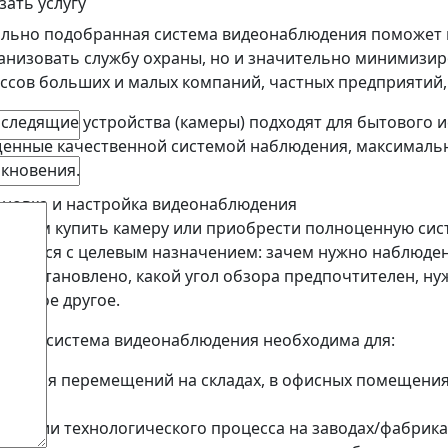
зать услугу
льно подобранная система видеонаблюдения поможет 
анизовать службу охраны, но и значительно минимизи
ссов больших и малых компаний, частных предприятий, 
 следящие устройства (камеры) подходят для бытового 
енные качественной системой наблюдения, максималь
кновения.
е, чем купить камеру или приобрести полноценную си
елиться с целевым назначением: зачем нужно наблюден
удет установлено, какой угол обзора предпочтителен, ну
 многое другое.
всего система видеонаблюдения необходима для:
онтроля перемещений на складах, в офисных помещения
пр.;
иксации технологического процесса на заводах/фабрика