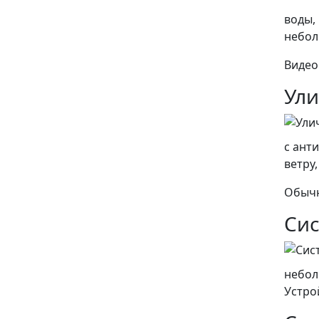
воды,
небол
Видео
Ули
с ант
ветру
Обычн
Си
небол
Устро