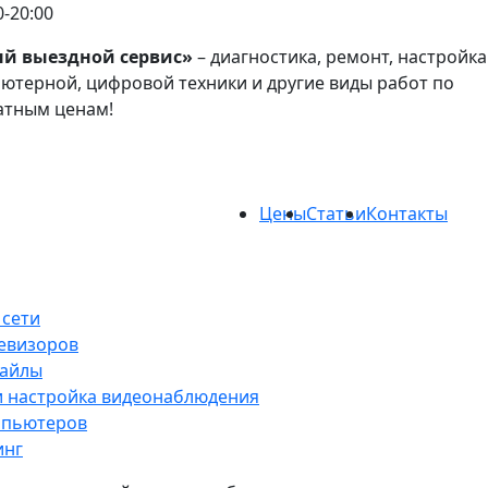
0-20:00
ый выездной сервис»
– диагностика, ремонт, настройка
ютерной, цифровой техники и другие виды работ по
атным ценам!
Цены
Статьи
Контакты
 сети
евизоров
файлы
и настройка видеонаблюдения
мпьютеров
инг