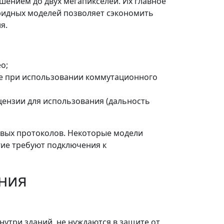
ением до двух мегапикселей. Их главное
бридных моделей позволяет сэкономить
я.
о;
е при использовании коммутационного
цензии для использования (дальность
вых протоколов. Некоторые модели
гие требуют подключения к
ния
утри зданий, не нуждаются в защите от