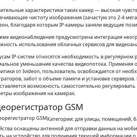
ительные характеристики таких камер — высокая чувств
ечивающее чистоту изображения (зачастую это 2-4 мег
зон, благодаря которым IP-камеры заняли ведущие поз
теме видеонаблюдения предусмотрена интеграция неогра
жность использования облачных сервисов для видеоан
усам IP-систем относятся необходимость в регулярном
альное уменьшение качества видеопотока. Применяя 
литики от Ivideon, пользователь освобождается от не
траторов, забот о объеме памяти и установке серверов.
ставляется возможность самостоятельно регулировать 
етры изображения на камерах.
еорегистратор GSM
Категории: для улицы, помещений, 
йства оснащены антенной для отправки данных на моб
ть на устройство для получения текущей информации о 