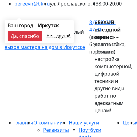
pereevn@bk.ru
ул. Ярославского, 13
8:00-20:00
Ваш город:
Иркутск
8 (800) 222-
«Белый
Ваш город –
Иркутск
47-31
выездной
Белый
Да, спасибо
Нет, другой
(звонок
сервис»
–
выездной сервис
бесплатный
диагностика,
вызов мастера на дом в Иркутске
по России)
ремонт,
настройка
компьютерной,
цифровой
техники и
другие виды
работ по
адекватным
ценам!
Главная
О компании
Наши услуги
Цены
Реквизиты
Ноутбуки