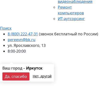
видеонаблюдения
Ремонт
компьютеров
ИТ-аутсорсинг
Поиск
8 (800) 222-47-31
(звонок бесплатный по России)
pereevn@bk.ru
ул. Ярославского, 13
8:00-20:00
Ваш город:
Иркутск
Оставить заявку
Ваш город –
Иркутск
Да, спасибо
Нет, другой