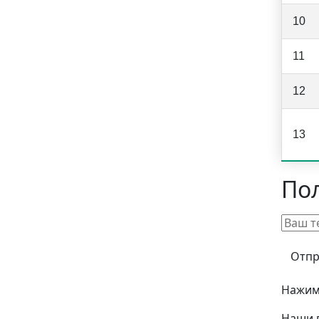
10
11
12
13
По
Нажима
Наши 