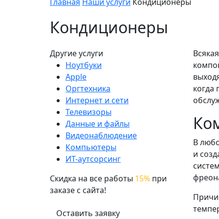
Главная
Наши услуги
Кондиционеры
Кондиционеры
Другие услуги
Всякая
Ноутбуки
компон
Apple
выходя
Оргтехника
когда 
Интернет и сети
обслуж
Телевизоры
Ко
Данные и файлы
Видеонаблюдение
В любо
Компьютеры
и созд
ИТ-аутсорсинг
систем
фреон
Скидка на все работы
15%
при
заказе с сайта!
Причин
темпер
Оставить заявку