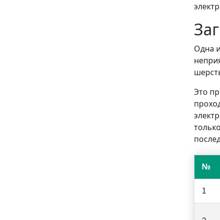
электр
За
Одна 
неприя
шерсть
Это пр
проход
электр
только
послед
№
1