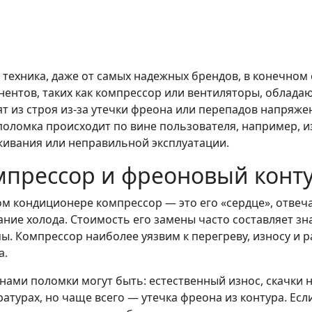
 техника, даже от самых надежных брендов, в конечно
ентов, таких как компрессор или вентиляторы, облада
т из строя из-за утечки фреона или перепадов напряже
поломка происходит по вине пользователя, например, и
ивания или неправильной эксплуатации.
мпрессор и фреоновый конт
м кондиционере компрессор — это его «сердце», отвеч
ание холода. Стоимость его замены часто составляет зн
ы. Компрессор наиболее уязвим к перегреву, износу и р
а.
ами поломки могут быть: естественный износ, скачки 
атурах, но чаще всего — утечка фреона из контура. Есл