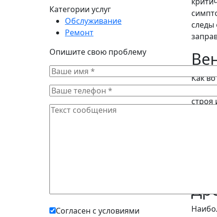
критич
Категории услуг
симпто
Обслуживание
следы 
Ремонт
заправ
Опишите свою проблему
Вен
Как во
для об
строя 
обмер
Шумы, 
лопаст
тополи
теплоо
Дре
Наибол
Согласен с условиями