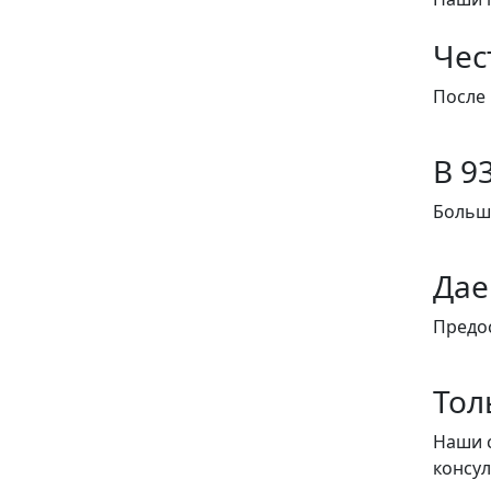
Чес
После 
В 9
Больши
Дае
Предо
Тол
Наши с
консу