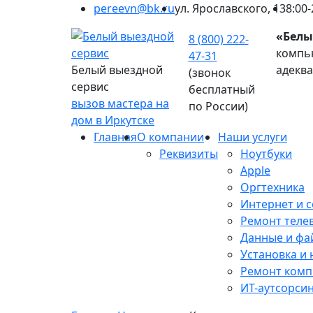
pereevn@bk.ru
ул. Ярославского, 13
8:00-
«Белы
8 (800) 222-
компью
47-31
Белый выездной
адекв
(звонок
сервис
бесплатный
вызов мастера на
по России)
дом в Иркутске
Главная
О компании
Наши услуги
Реквизиты
Ноутбуки
Apple
Оргтехника
Интернет и с
Ремонт теле
Данные и фа
Установка и
Ремонт ком
ИТ-аутсорси