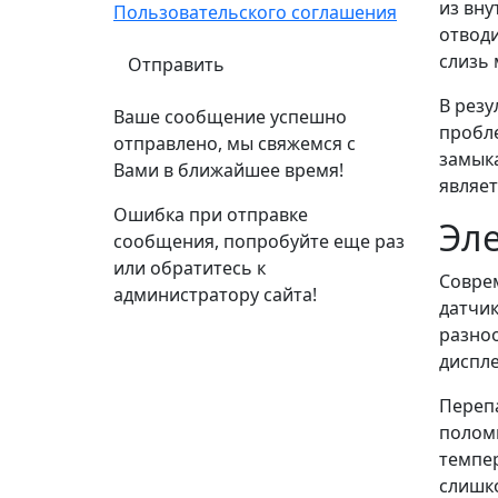
из вну
Пользовательского соглашения
отводи
слизь 
В резу
Ваше сообщение успешно
пробле
отправлено, мы свяжемся с
замыка
Вами в ближайшее время!
являет
Ошибка при отправке
Эле
сообщения, попробуйте еще раз
или обратитесь к
Совре
администратору сайта!
датчик
разноо
диспле
Перепа
поломк
темпер
слишко