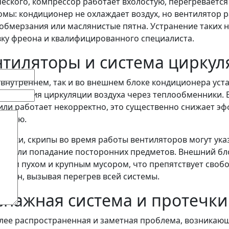
еского, компрессор работает вхолостую, перегревается
мы: кондиционер не охлаждает воздух, но вентилятор р
обмерзания или маслянистые пятна. Устранение таких н
ку фреона и квалифицированного специалиста.
тиляторы и система циркул
 внутреннем, так и во внешнем блоке кондиционера ус
еспечения циркуляции воздуха через теплообменники. Е
или работает некорректно, это существенно снижает э
занию.
стуки, скрипы во время работы вентиляторов могут ука
ей или попадание посторонних предметов. Внешний бло
ным пухом и крупным мусором, что препятствует своб
бмен, вызывая перегрев всей системы.
нажная система и протечки
ее распространенная и заметная проблема, возникающ