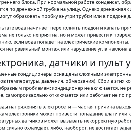
треннего блока. При нормальной работе конденсат, об
тся по дренажной трубке на улицу. Однако дренажная си
могут образовать пробку внутри трубки или в поддоне д
льтате вода начинает переполнять поддон и капать пря
ма не только неприятна, но и может привести к повре
нию, если вода попадет на электрические компоненты.
ся неправильный монтаж или нарушение угла наклона 
ктроника, датчики и пульт 
менные кондиционеры оснащены сложными электронны
ов (температуры, давления, обмерзания). Сбои в этих к
бразным проблемам: кондиционер не включается, не ре
е, самопроизвольно отключается или работает не по п
ды напряжения в электросети — частая причина выхода 
ам электроники может привести попадание влаги или к
атурных датчиков может вызывать некорректную работ
м сильно охлаждает, либо, наоборот, не достигает зад