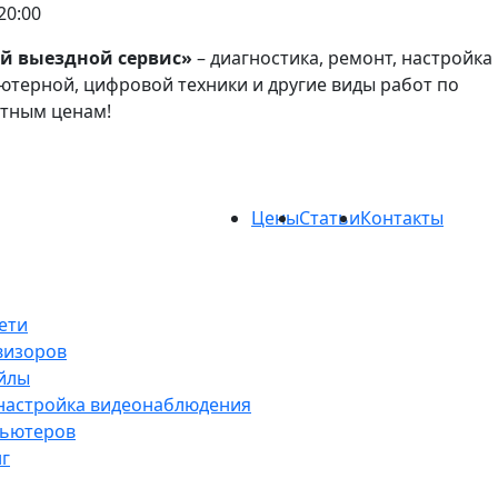
20:00
й выездной сервис»
– диагностика, ремонт, настройка
терной, цифровой техники и другие виды работ по
атным ценам!
Цены
Статьи
Контакты
ети
визоров
йлы
 настройка видеонаблюдения
пьютеров
нг